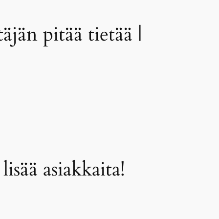
jän pitää tietää |
isää asiakkaita!