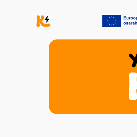
Siirry
sisältöön