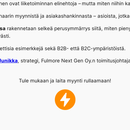
en ovat liiketoiminnan elinehtoja – mutta miten niihin 
arin myynnistä ja asiakashankinnasta – asioista, jotka j
ssa
rakennetaan selkeä perusymmärrys siitä, miten pienyri
ästi.
ettisia esimerkkejä sekä B2B- että B2C-ympäristöistä.
Junikka
, strategi, Fulmore Next Gen Oy.n toimitusjohtaj
Tule mukaan ja laita myynti rullaamaan!