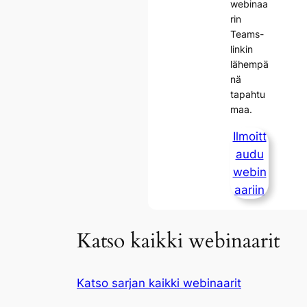
webinaa
rin
Teams-
linkin
lähempä
nä
tapahtu
maa.
Ilmoitt
audu
webin
aariin
Katso kaikki webinaarit
Katso sarjan kaikki webinaarit