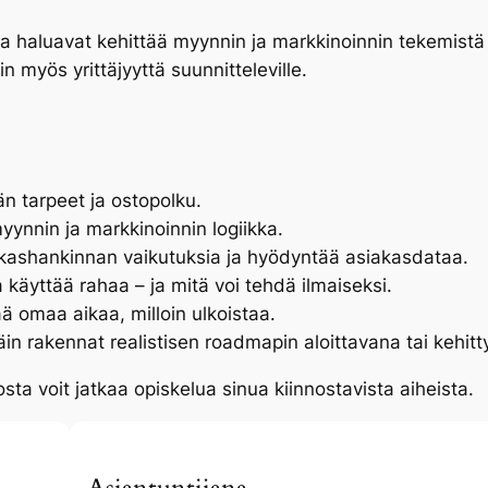
tka haluavat kehittää myynnin ja markkinoinnin tekemistä 
n myös yrittäjyyttä suunnitteleville.
tarpeet ja ostopolku.
ynnin ja markkinoinnin logiikka.
akashankinnan vaikutuksia ja hyödyntää asiakasdataa.
 käyttää rahaa – ja mitä voi tehdä ilmaiseksi.
ää omaa aikaa, milloin ulkoistaa.
äin rakennat realistisen roadmapin aloittavana tai kehit
osta voit jatkaa opiskelua sinua kiinnostavista aiheista.