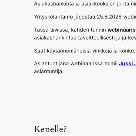
Asiakashankinta ja asiakkuuksien johtamin
Yrityskolahtamo järjestää 25.8.2026 webina
Tässä tiiviissä, kahden tunnin
webinaari
asiakashankintaa tavoitteellisesti ja järkev
Saat käytännönläheisiä vinkkejä ja konkre
Asiantuntijana webinaarissa toimii
Jussi 
asiantuntija.
Kenelle?