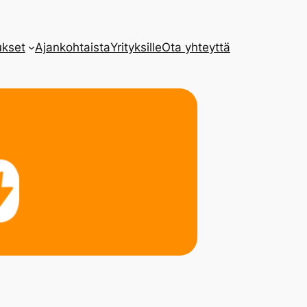
kset
Ajankohtaista
Yrityksille
Ota yhteyttä