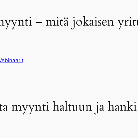
yynti – mitä jokaisen yrittä
ebinaarit
a myynti haltuun ja hanki l
s