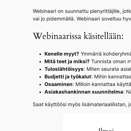
Webinaari on suunnattu pienyrittäjille, jo
vai jo pidemmällä. Webinaari soveltuu hyvi
Webinaarissa käsitellään:
Kenelle myyt?
Ymmärrä kohderyhmän 
Mitä teet ja miksi?
Tunnista oman my
Tuloslähtöisyys
: Miten seurata asi
Budjetti ja työkalut
: Mihin kannattaa
Osaaminen
: Milloin kannattaa käytt
Asiakashankinnan suunnitelma
: N
Saat käyttöösi myös lisämateriaalilistan, j