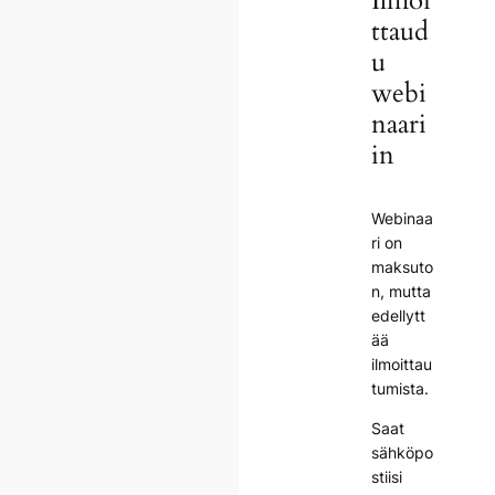
Ilmoi
ttaud
u
webi
naari
in
Webinaa
ri on
maksuto
n, mutta
edellytt
ää
ilmoittau
tumista.
Saat
sähköpo
stiisi