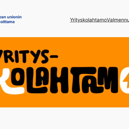
Yrityskolahtamo
Valmennu