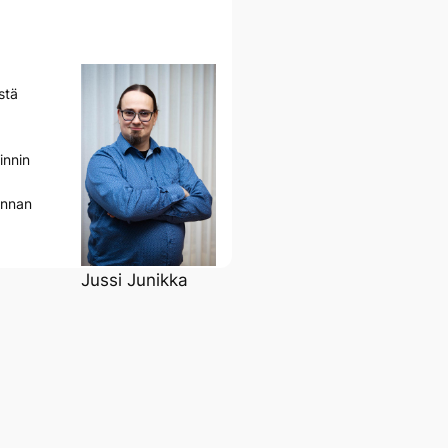
stä
innin
innan
Jussi Junikka