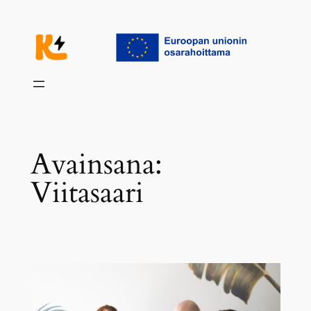
Siirry
sisältöön
Avainsana:
Viitasaari