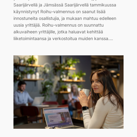
Saarijärvellä ja Jämsässä Saarijärvellä tammikuussa
käynnistynyt Roihu-valmennus on saanut lisää
innostuneita osallistujia, ja mukaan mahtuu edelleen
uusia yrittäjiä. Roihu-valmennus on suunnattu
alkuvaiheen yrittäjille, jotka haluavat kehittää
liiketoimintaansa ja verkostoitua muiden kanssa.…