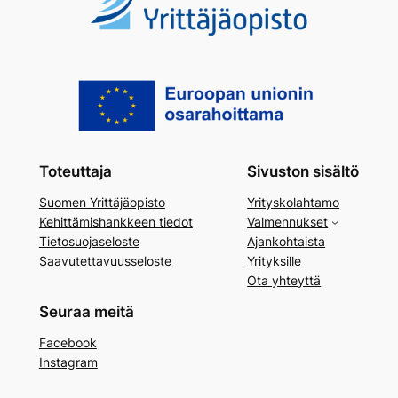
Toteuttaja
Sivuston sisältö
Suomen Yrittäjäopisto
Yrityskolahtamo
Kehittämishankkeen tiedot
Valmennukset
Tietosuojaseloste
Ajankohtaista
Saavutettavuusseloste
Yrityksille
Ota yhteyttä
Seuraa meitä
Facebook
Instagram