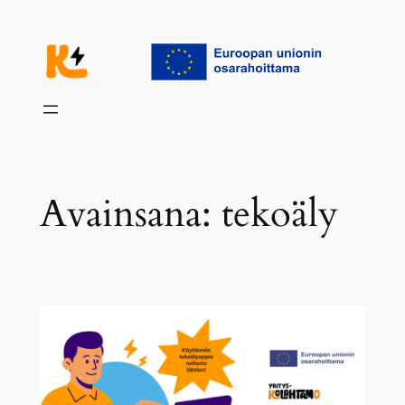
Siirry
sisältöön
Avainsana:
tekoäly