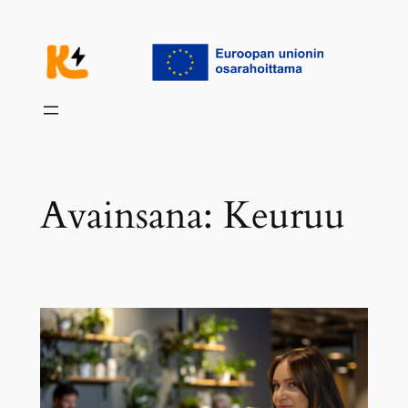
Siirry
sisältöön
Avainsana:
Keuruu