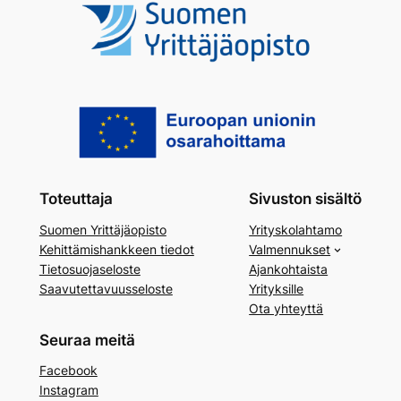
Toteuttaja
Sivuston sisältö
Suomen Yrittäjäopisto
Yrityskolahtamo
Kehittämishankkeen tiedot
Valmennukset
Tietosuojaseloste
Ajankohtaista
Saavutettavuusseloste
Yrityksille
Ota yhteyttä
Seuraa meitä
Facebook
Instagram