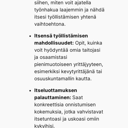
siihen, miten voit ajatella
työnhakua laajemmin ja nähdä
itsesi työllistämisen yhtenä
vaihtoehtona.
Itsensä työllistämisen
mahdollisuudet:
Opit, kuinka
voit hyödyntää omia taitojasi
ja osaamistasi
pienimuotoiseen yrittäjyyteen,
esimerkiksi kevytyrittäjänä tai
osuuskuntamallin kautta.
Itseluottamuksen
palauttaminen:
Saat
konkreettisia onnistumisen
kokemuksia, jotka vahvistavat
itsetuntoasi ja uskoasi omiin
kykyihisi.