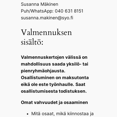
Susanna Mäkinen
Puh/WhatsApp: 040 631 8151
susanna.makinen@syo.fi
Valmennuksen
sisältö:
Valmennuskertojen välissä on
mahdollisuus saada yksilö- tai
pienryhmäohjausta.
Osallistuminen on maksutonta
eikä ole este työnhaulle.
Saat
osallistumisesta todistuksen.
Omat vahvuudet ja osaaminen
Mitä osaat, mikä kiinnostaa ja