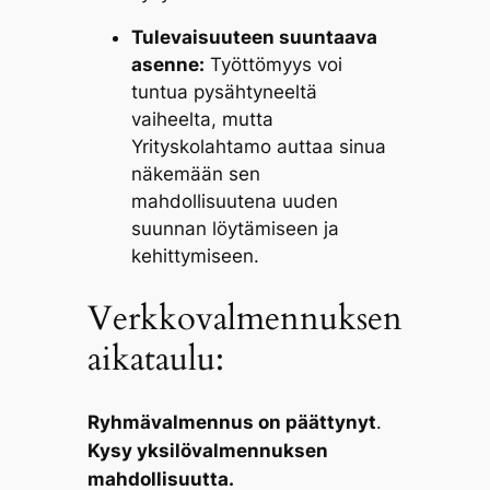
Tulevaisuuteen suuntaava
asenne:
Työttömyys voi
tuntua pysähtyneeltä
vaiheelta, mutta
Yrityskolahtamo auttaa sinua
näkemään sen
mahdollisuutena uuden
suunnan löytämiseen ja
kehittymiseen.
Verkkovalmennuksen
aikataulu:
Ryhmävalmennus on päättynyt
.
Kysy yksilövalmennuksen
mahdollisuutta.