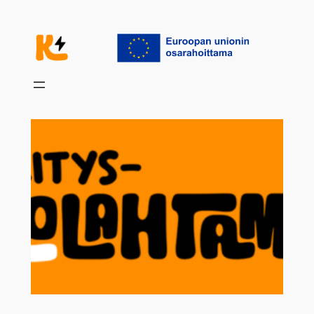
Siirry
sisältöön