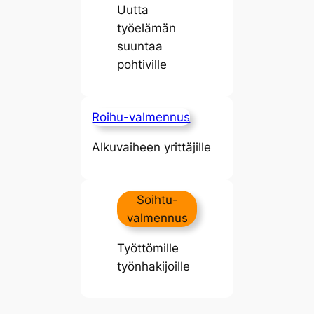
Uutta
työelämän
suuntaa
pohtiville
Roihu-valmennus
Alkuvaiheen yrittäjille
Soihtu-
valmennus
Työttömille
työnhakijoille