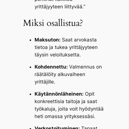
yrittäjyyteen liittyvää.”
Miksi osallistua?
Maksuton:
Saat arvokasta
tietoa ja tukea yrittäjyyteen
täysin veloituksetta.
Kohdennettu:
Valmennus on
räätälöity alkuvaiheen
yrittäjille.
Käytännönläheinen:
Opit
konkreettisia taitoja ja saat
työkaluja, joita voit hyödyntää
heti omassa yrityksessäsi.
Verkostoituminen:
Tapaat