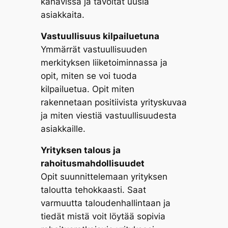
kanavissa ja tavoitat uusia
asiakkaita.
Vastuullisuus kilpailuetuna
Ymmärrät vastuullisuuden
merkityksen liiketoiminnassa ja
opit, miten se voi tuoda
kilpailuetua. Opit miten
rakennetaan positiivista yrityskuvaa
ja miten viestiä vastuullisuudesta
asiakkaille.
Yrityksen talous ja
rahoitusmahdollisuudet
Opit suunnittelemaan yrityksen
taloutta tehokkaasti. Saat
varmuutta taloudenhallintaan ja
tiedät mistä voit löytää sopivia