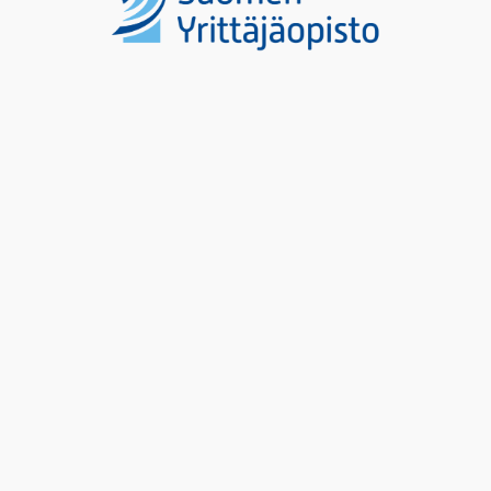
Toteuttaja
Sivuston sisältö
Suomen Yrittäjäopisto
Yrityskolahtamo
Kehittämishankkeen tiedot
Valmennukset
Tietosuojaseloste
Ajankohtaista
Saavutettavuusseloste
Yrityksille
Ota yhteyttä
Seuraa meitä
Facebook
Instagram