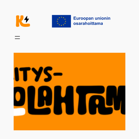
Siirry
sisältöön