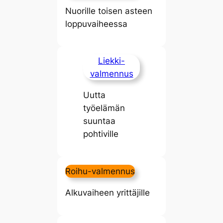
Nuorille toisen asteen
loppuvaiheessa
Liekki-
valmennus
Uutta
työelämän
suuntaa
pohtiville
Roihu-valmennus
Alkuvaiheen yrittäjille