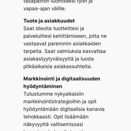
tasapainon luomiseksi työn ja
vapaa-ajan välille.
Tuote ja asiakkuudet
Saat ideoita tuotteittesi ja
palveluittesi kehittämiseen, jotta ne
vastaavat paremmin asiakkaiden
tarpeita. Saat valmiuksia kasvattaa
asiakastyytyväisyyttä ja luoda
pitkäaikaisia asiakassuhteita.
Markkinointi ja digitaalisuuden
hyödyntäminen
Tutustumme nykyaikaisiin
markkinointistrategioihin ja opit
hyödyntämään digitaalisia kanavia
tehokkaasti. Opit lisäämään
näkyvyyttä valitsemissasi