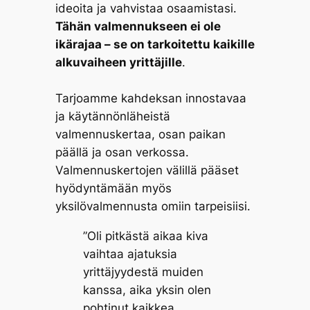
ideoita ja vahvistaa osaamistasi.
Tähän valmennukseen ei ole
ikärajaa – se on tarkoitettu kaikille
alkuvaiheen yrittäjille
.
Tarjoamme kahdeksan innostavaa
ja käytännönläheistä
valmennuskertaa, osan paikan
päällä ja osan verkossa.
Valmennuskertojen välillä pääset
hyödyntämään myös
yksilövalmennusta omiin tarpeisiisi.
”Oli pitkästä aikaa kiva
vaihtaa ajatuksia
yrittäjyydestä muiden
kanssa, aika yksin olen
pohtinut kaikkea